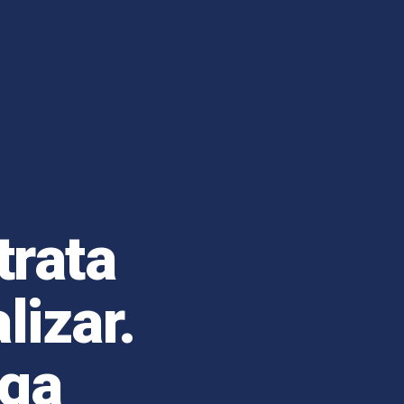
trata
lizar.
ega